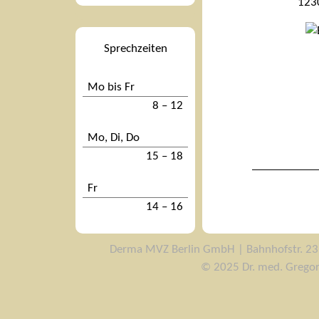
1230
Anfahrt
Sprechzeiten
Mo bis Fr
8 – 12
Mo, Di, Do
15 – 18
Fr
14 – 16
Derma MVZ Berlin GmbH | Bahnhofstr. 23 |
© 2025 Dr. med. Gregor