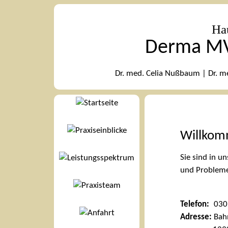
Hau
Derma MV
Dr. med. Celia Nußbaum | Dr. 
Startseite
Willkomm
Praxiseinblicke
Sie sind in 
und Probleme
Leistungsspektrum
Telefon:
030 
Praxisteam
Adresse:
Bahn